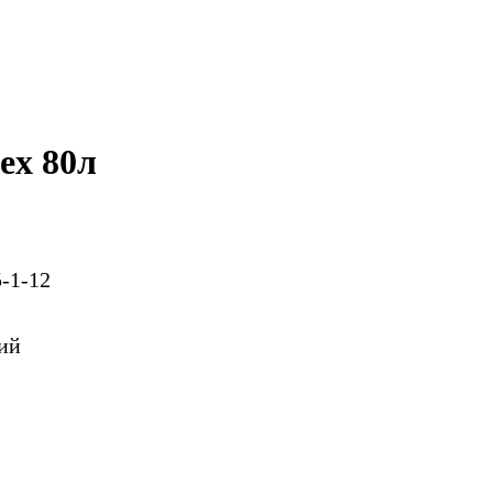
ex 80л
-1-12
ий