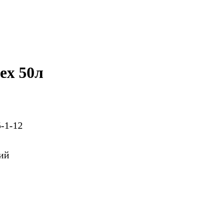
ex 50л
-1-12
ий